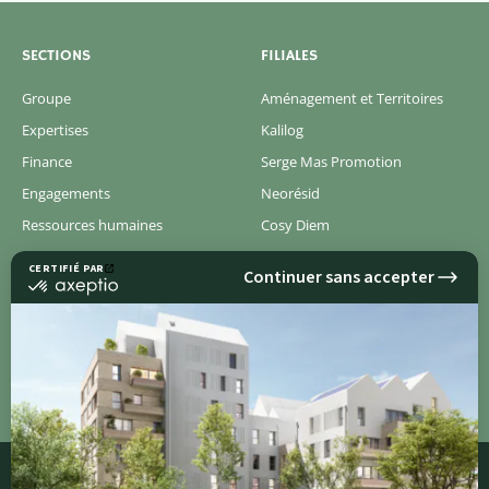
SECTIONS
FILIALES
Groupe
Aménagement et Territoires
Expertises
Kalilog
Finance
Serge Mas Promotion
Engagements
Neorésid
Ressources humaines
Cosy Diem
Actualités
Concerto
Pressroom
Découvrir tous nos programmes immobiliers
neufs