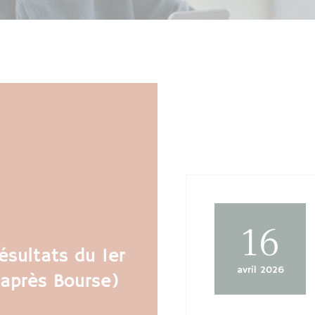
NOUS
NOUS
SUIVRE
SUIVRE
OUS
UIVRE
NOUS
NOUS
SUIVRE
SUIVRE
16
ésultats du 1er
avril 2026
(après Bourse)