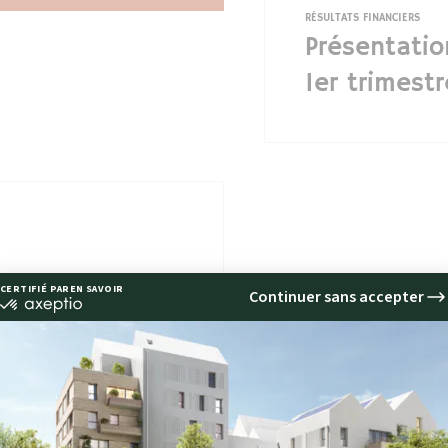
RÉSULTATS FINANCIERS
Présentatio
1er trimest
09
ésultats du 1er