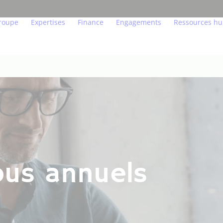
roupe
Expertises
Finance
Engagements
Ressources h
os convictions
Aménagement et Grands projets
Chiffres & Indicateurs clés
Agir pour l’environnemen
Bienvenue 
ouvernance
Immobilier résidentiel
Agenda financier
Agir de manière transpa
Nos métier
n chiffres
Résidences gérées
Publications financières
Agir pour l’humain
Jeunes Tal
es équipes sur le terrain
Bureaux, commerces, hôtels
Informations règlementées
La construction bois bas
Nos ambass
ous annuels
os filiales
Logistique
Investisseurs & analystes
Fonds de dotation
Nous rejoin
os labels et certifications
Nos projets
L’innovation au service d
Lexique de l’immobilier
La démarche (H)urbaine