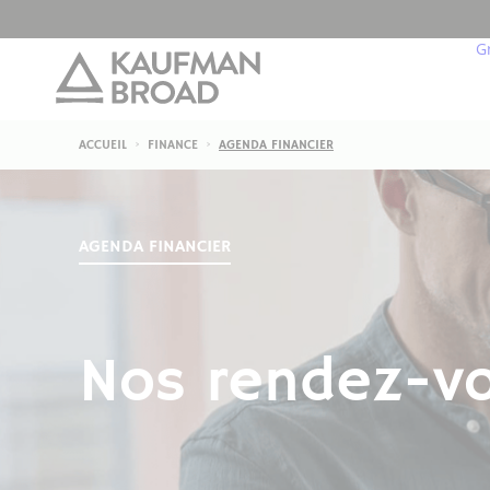
G
ACCUEIL
FINANCE
AGENDA FINANCIER
N
G
AGENDA FINANCIER
E
L
Nos rendez-v
N
N