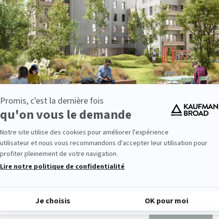
juillet 2026
après Bourse)
RÉSULTATS FINANCIERS
Présentatio
1er semest