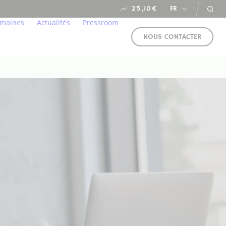
25,10
€
FR
umaines
Actualités
Pressroom
NOUS CONTACTER
t
chez nous
Nos actualités
rente & responsable
s
Agenda Financier
ents
Calendrier des salons
 carbone
adeurs
dre
e la RSE
NOUS
SUIVRE