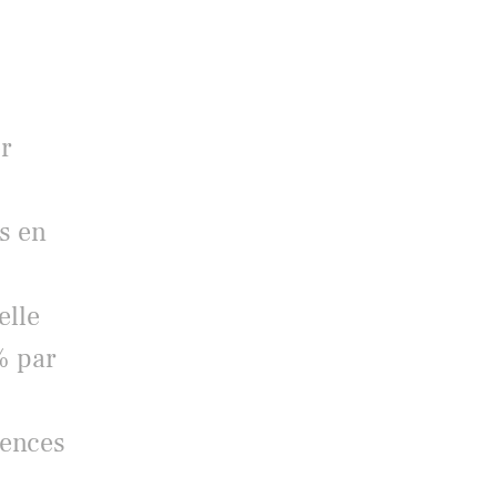
r
s en
elle
% par
dences