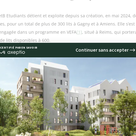
etB Etudiants détient et exploite depuis sa création, en mai 2024, 
es, pour un total de plus de 300 lits à Gagny et à Amiens. Elle s’est
s engagée dans un programme en VEFA
[1]
, situé à Reims, qui porter
e lits disponibles à 600.
s trois premières résidences, la SCI KetB Etudiants constituera son
ille au travers d’acquisitions en VEFA ou de résidences existantes,
 de rénovation et de mise aux normes environnementales. Plusieurs
res et déjà identifiés et pourraient être développés au cours des p
ur la base du modèle promoteur/exploitant/investisseur mis en pl
 & Broad depuis plusieurs années.
égie d’investissement de la foncière SCI KetB Etudiants cible priori
s où l’offre de résidences et de services associés pour les étudiants 
e.