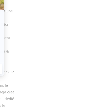
près une
illion
amment
ur
man &
que : «
La
ns le
déjà créé
nt, dédié
s le