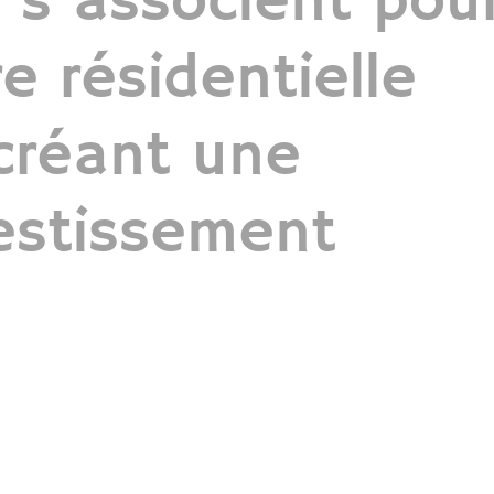
s s’associent pou
NOUS
NOUS
SUIVRE
SUIVRE
re résidentielle
OUS
UIVRE
NOUS
NOUS
SUIVRE
SUIVRE
créant une
vestissement