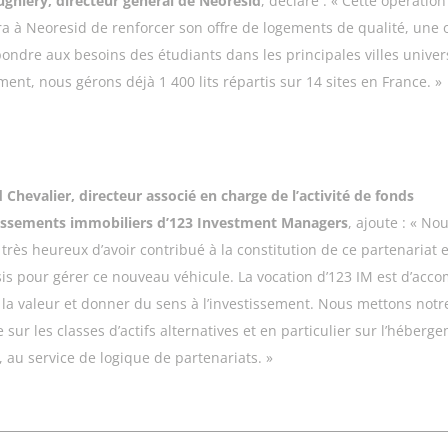
ugniery, directeur général de Neoresid
, déclare : « Cette opération
a à Neoresid de renforcer son offre de logements de qualité, une o
pondre aux besoins des étudiants dans les principales villes univers
ment, nous gérons déjà 1 400 lits répartis sur 14 sites en France. »
 Chevalier, directeur associé en charge de l’activité de fonds
tissements immobiliers d’123 Investment Managers
, ajoute :
« Nou
rès heureux d’avoir contribué à la constitution de ce partenariat e
sis pour gérer ce nouveau véhicule. La vocation d’123 IM est d’acc
 la valeur et donner du sens à l’investissement. Nous mettons notr
 sur les classes d’actifs alternatives et en particulier sur l’héberg
, au service de logique de partenariats
. »