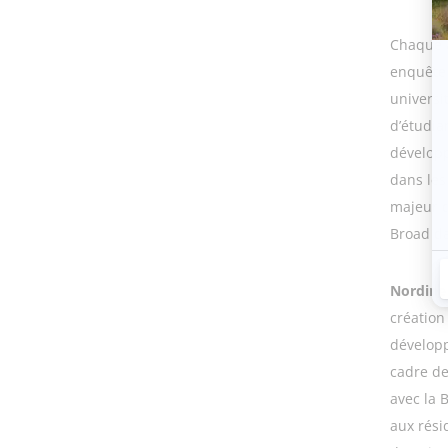
Chaque a
enquête 
universi
d’étudia
développ
dans les
majeur d
Broad da
Nordine
création
développ
cadre de
avec la 
aux rési