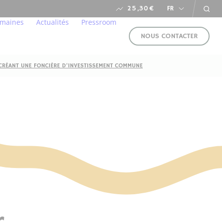
25,30
€
FR
umaines
Actualités
Pressroom
NOUS CONTACTER
 CRÉANT UNE FONCIÈRE D’INVESTISSEMENT COMMUNE
t
chez nous
Nos actualités
rente & responsable
s
Agenda Financier
ents
Calendrier des salons
 carbone
adeurs
dre
e la RSE
NOUS
SUIVRE