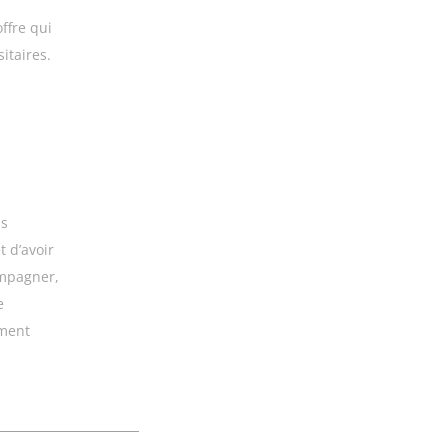
ffre qui
itaires.
s
t d’avoir
ompagner,
e
ement