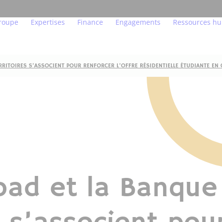
roupe
Expertises
Finance
Engagements
Ressources h
RITOIRES S’ASSOCIENT POUR RENFORCER L’OFFRE RÉSIDENTIELLE ÉTUDIANTE EN
os convictions
Aménagement et Grands projets
Chiffres & Indicateurs clés
Agir pour l’environnemen
Bienvenue 
ouvernance
Immobilier résidentiel
Agenda financier
Agir de manière transpa
Nos métier
n chiffres
Résidences gérées
Publications financières
Agir pour l’humain
Jeunes Tal
es équipes sur le terrain
Bureaux, commerces, hôtels
Informations règlementées
La construction bois bas
Nos ambass
os filiales
Logistique
Investisseurs & analystes
Fonds de dotation
Nous rejoin
oad et la Banque
os labels et certifications
Nos projets
L’innovation au service d
Lexique de l’immobilier
La démarche (H)urbaine