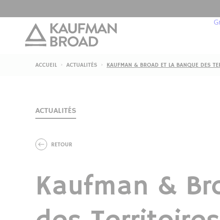
G
ACCUEIL
ACTUALITÉS
KAUFMAN & BROAD ET LA BANQUE DES TER
N
G
ACTUALITÉS
E
RETOUR
L
N
Kaufman & Br
N