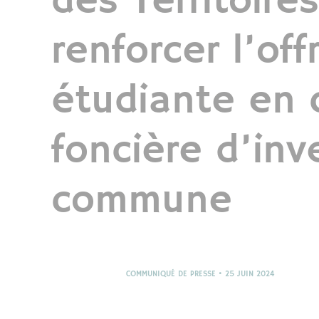
des Territoire
renforcer l’off
N
S
étudiante en 
foncière d’in
commune
COMMUNIQUÉ DE PRESSE • 25 JUIN 2024