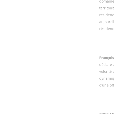
domaine
territoi
résidenc
aujourd’
résidenc
François
déclare 
volonté 
dynamiqu
d’une of