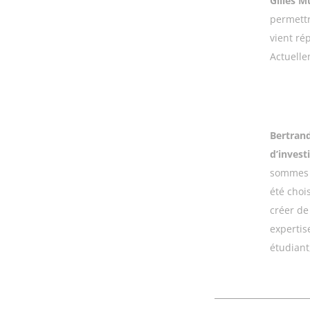
Gilles M
permettr
vient ré
Actuelle
Bertrand
d’inves
sommes t
été choi
créer de
expertise
étudiant