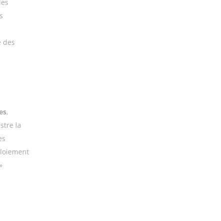
des
s
e des
es
,
stre la
es
ploiement
»