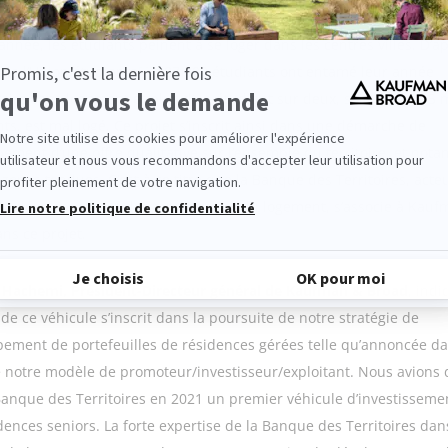
nnée, les étudiants peinent à se loger dans les centres villes. D’a
de l’Union étudiante
[2]
, 87 000 étudiants ont entamé leur année
taire sans logement et plus d’un étudiant sur deux, soit plus d’1,5 m
nts, est mal logé. Ce projet s’inscrit ainsi dans une démarche de
ement d’une offre qualitative sur l’ensemble du territoire, et not
 zones tendues. C’est à ce titre que la Banque des Territoires, acte
u développement des territoires et du logement, s’associe à Kauf
ns ce projet.
 Hachemi, Président-Directeur général de Kaufman & Broad
, indi
 de ce véhicule s’inscrit dans la poursuite de notre stratégie de
ement de portefeuilles de résidences gérées telle qu’annoncée da
 notre modèle de promoteur/investisseur/exploitant. Nous avions 
Banque des Territoires en 2021 un premier véhicule d’investisseme
dences seniors.
La forte expertise de la Banque des Territoires dan