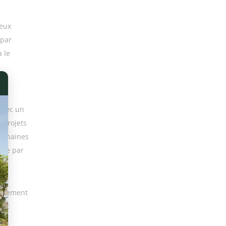
deux
 par
a le
 avec un
 projets
rochaines
ace par
tairement
est