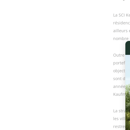
La SCI K
résidenc
ailleur
nombre d
Outre ce
portefeu
objectif
sont d’o
années s
Kaufman
La strat
les ville
restreint