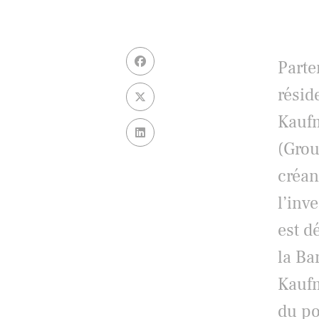
Parte
résid
Kaufm
(Grou
créan
l’inv
est d
la Ba
Kaufm
du po