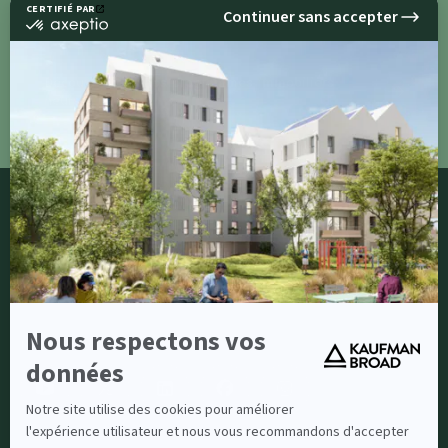
Pressroom
Découvrir tous nos programmes immobiliers
neufs
ACCÈS RAPIDE
Contact
Nos publications
NOUS SUIVRE